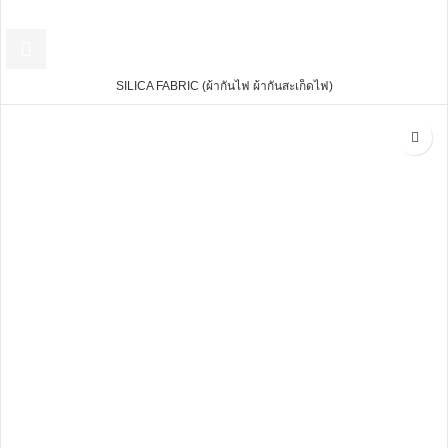
SILICA FABRIC (ผ้ากันไฟ ผ้ากันสะเก็ดไฟ)