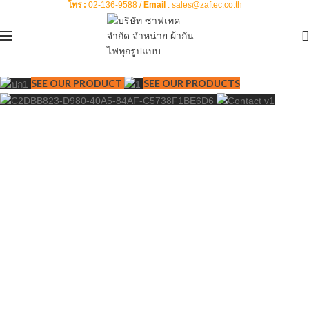
โทร :
02-136-9588 /
Email
:
sales@zaftec.co.th
ผ้ากันสะเก็ดไฟ
SEE OUR PRODUCT
SEE OUR PRODUCTS
FIRE BLANKET
Expansion Joint and Gasket
VIEW MORE
วัสดุทนไฟ
งานติดตั้งฉนวนกันความร้อน
REFRACTORIES
ฉนวนกันความร้อน
และวัสดุทนไฟ
ROCKWOOL/CERAMIC FIBER/GLASS FIBER
สินค้าอื่นๆ
VIEW MORE
สินค้าอุตสาหกรรมกระจก
VIEW MORE
ขวดแก้ว และแก้ว
PRODUCT IN GLASS INDUSTRIAL
Hot Insulation Pillow
VIEW MORE