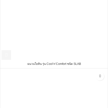
ฉนวนใยหิน รุ่น Cool’n’Comfort ชนิด SLAB