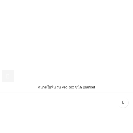
ฉนวนใยหิน รุ่น ProRox ชนิด Blanket