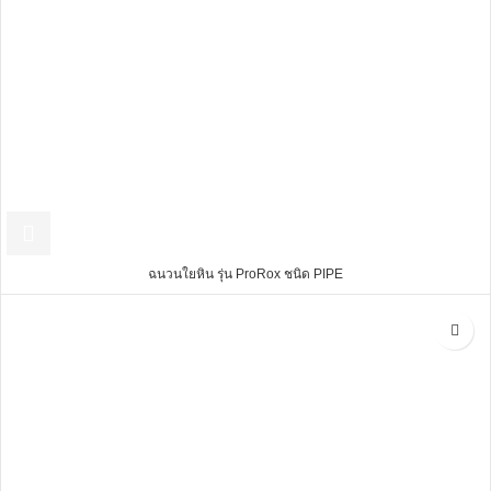
ฉนวนใยหิน รุ่น ProRox ชนิด PIPE