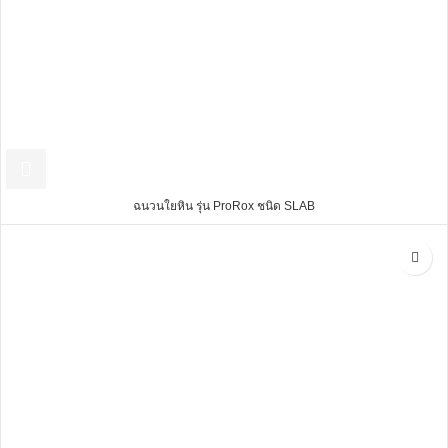
ฉนวนใยหิน รุ่น ProRox ชนิด SLAB